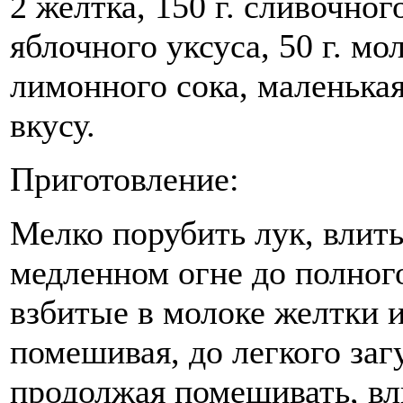
2 желтка,
150 г
. сливочног
яблочного уксуса,
50 г
. мо
лимонного сока, маленькая
вкусу.
Приготовление:
Мелко порубить лук, влить
медленном огне до полного
взбитые в молоке желтки 
помешивая, до легкого заг
продолжая помешивать, вл